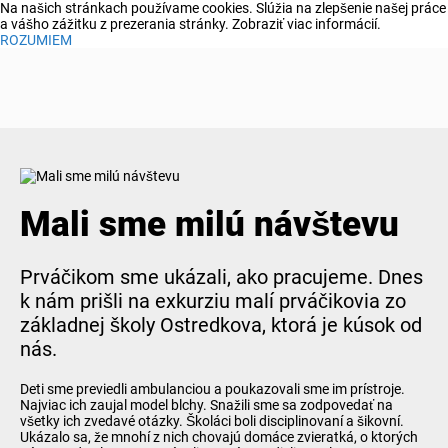
Na našich stránkach používame cookies. Slúžia na zlepšenie našej práce
a vášho zážitku z prezerania stránky.
Zobraziť viac informácií.
ROZUMIEM
Mali sme milú návštevu
Prváčikom sme ukázali, ako pracujeme. Dnes
k nám prišli na exkurziu malí prváčikovia zo
základnej školy Ostredkova, ktorá je kúsok od
nás.
Deti sme previedli ambulanciou a poukazovali sme im prístroje.
Najviac ich zaujal model blchy. Snažili sme sa zodpovedať na
všetky ich zvedavé otázky. Školáci boli disciplinovaní a šikovní.
Ukázalo sa, že mnohí z nich chovajú domáce zvieratká, o ktorých