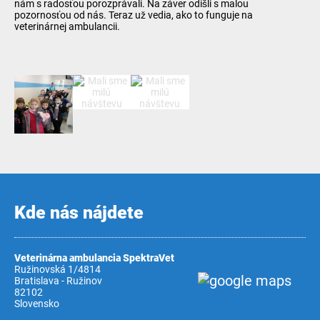
nám s radosťou porozprávali. Na záver odišli s malou
pozornosťou od nás. Teraz už vedia, ako to funguje na
veterinárnej ambulancii.
Kde nás nájdete
Veterinárna ambulancia SpektraVet
Ružinovská 1/4814
Bratislava - Ružinov
82102
Slovensko