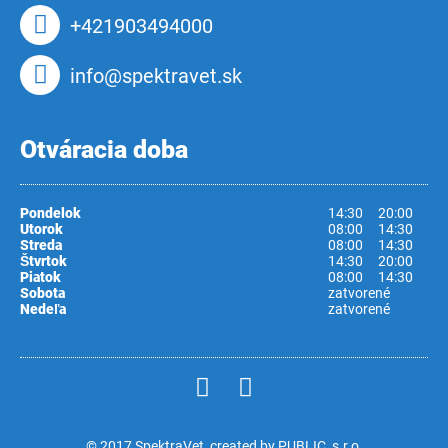
+421903494000
info@spektravet.sk
Otváracia doba
Pondelok
14:30
20:00
Utorok
08:00
14:30
Streda
08:00
14:30
Štvrtok
14:30
20:00
Piatok
08:00
14:30
Sobota
zatvorené
Nedeľa
zatvorené
© 2017 SpektraVet, created by
PUBLIC, s.r.o.